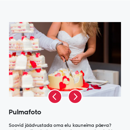
Pulmafoto
Soovid jäädvustada oma elu kauneima päeva?