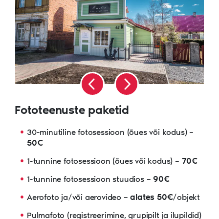
Fototeenuste paketid
30-minutiline fotosessioon (õues või kodus) –
50€
1-tunnine fotosessioon (õues või kodus) –
70€
1-tunnine fotosessioon stuudios –
90€
Aerofoto ja/või aerovideo –
alates 50€
/objekt
Pulmafoto (registreerimine, grupipilt ja ilupildid)