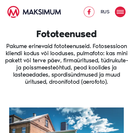
RUS
Fototeenused
Pakume erinevaid fototeenuseid. Fotosessioon
kliendi kodus või looduses, pulmafoto: kas mini
pakett või terve päev, firmaüritused, tüdrukute-
ja poissmeesteõhtud, peod koolides ja
lasteaedades, spordisündmused ja muud
üritused, droonifotod (aerofoto).