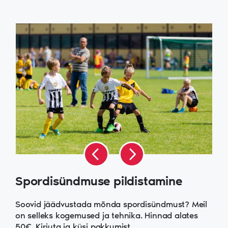
Spordisündmuse pildistamine
Soovid jäädvustada mõnda spordisündmust? Meil
on selleks kogemused ja tehnika. Hinnad alates
50€. Kirjuta ja küsi pakkumist.