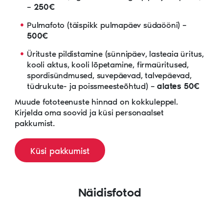
–
250€
Pulmafoto (täispikk pulmapäev südaööni) –
500€
Ürituste pildistamine (sünnipäev, lasteaia üritus,
kooli aktus, kooli lõpetamine, firmaüritused,
spordisündmused, suvepäevad, talvepäevad,
tüdrukute- ja poissmeesteõhtud) –
alates 50€
Muude fototeenuste hinnad on kokkuleppel.
Kirjelda oma soovid ja küsi personaalset
pakkumist.
Küsi pakkumist
Näidisfotod