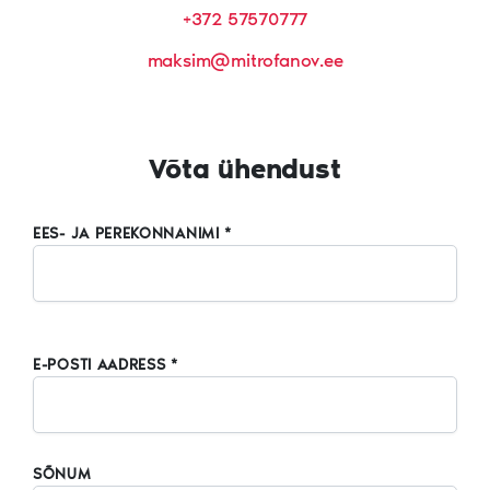
+372 57570777
maksim@mitrofanov.ee
Võta ühendust
EES- JA PEREKONNANIMI *
E-POSTI AADRESS *
SÕNUM