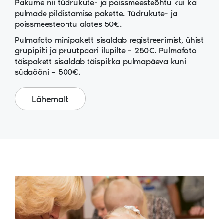
Pakume nii tüdrukute- ja poissmeesteõhtu kui ka
pulmade pildistamise pakette. Tüdrukute- ja
poissmeesteõhtu alates 50€.
Pulmafoto minipakett sisaldab registreerimist, ühist
grupipilti ja pruutpaari ilupilte – 250€. Pulmafoto
täispakett sisaldab täispikka pulmapäeva kuni
südaööni – 500€.
Lähemalt