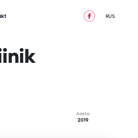
akt
RUS
inik
Aasta
2019