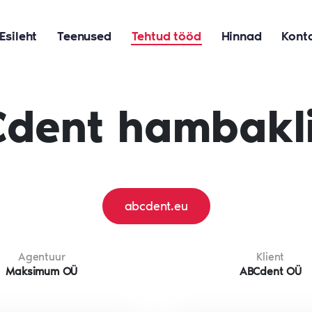
Esileht
Teenused
Tehtud tööd
Hinnad
Kont
dent hambakli
abcdent.eu
Agentuur
Klient
Maksimum OÜ
ABCdent OÜ