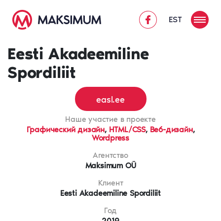
EST
Eesti Akadeemiline
Spordiliit
easl.ee
Наше участие в проекте
Графический дизайн
,
HTML/CSS
,
Веб-дизайн
,
Wordpress
Агентство
Maksimum OÜ
Клиент
Eesti Akadeemiline Spordiliit
Год
2019