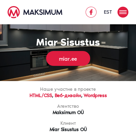
EST
Miar Sisustus
miar.ee
Наше участие в проекте
HTML/CSS
,
Веб-дизайн
,
Wordpress
Агентство
Maksimum OÜ
Клиент
Miar Sisustus OÜ