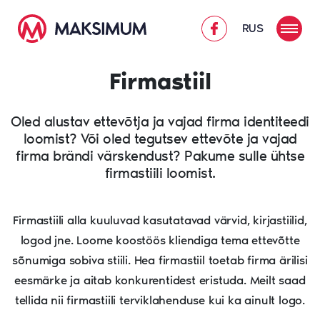
RUS
Firmastiil
Oled alustav ettevõtja ja vajad firma identiteedi
loomist? Või oled tegutsev ettevõte ja vajad
firma brändi värskendust? Pakume sulle ühtse
firmastiili loomist.
Firmastiili alla kuuluvad kasutatavad värvid, kirjastiilid,
logod jne. Loome koostöös kliendiga tema ettevõtte
sõnumiga sobiva stiili. Hea firmastiil toetab firma ärilisi
eesmärke ja aitab konkurentidest eristuda. Meilt saad
tellida nii firmastiili terviklahenduse kui ka ainult logo.