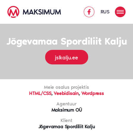
RUS
Jõgevamaa Spordiliit Kalju
jslkalju.ee
Meie osalus projektis
HTML/CSS
,
Veebidisain
,
Wordpress
Agentuur
Maksimum OÜ
Klient
Jõgevamaa Spordiliit Kalju