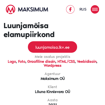
RUS
Luunjamõisa
elamupiirkond
luunjamoisa.lkv.ee
Meie osalus projektis
Logo
,
Foto
,
Graafiline disain
,
HTML/CSS
,
Veebidisain
,
Wordpress
Agentuur
Maksimum OÜ
Klient
Lõuna Kinnisvara OÜ
Aasta
2021