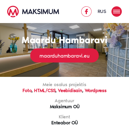
RUS
Maardu Hambaravi
maarduhambaravi.eu
Meie osalus projektis
Foto
,
HTML/CSS
,
Veebidisain
,
Wordpress
Agentuur
Maksimum OÜ
Klient
Enteabor OÜ